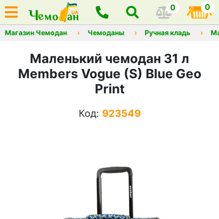
0
0
Магазин Чемодан
Чемоданы
Ручная кладь
М
Маленький чемодан 31 л
Members Vogue (S) Blue Geo
Print
Код:
923549