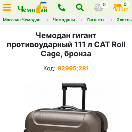
0
0
Магазин Чемодан
Чемоданы
Гиганты
Элитны
Чемодан гигант
противоударный 111 л CAT Roll
Cage, бронза
Код:
82995;281