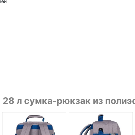
чей
c 28 л сумка-рюкзак из поли