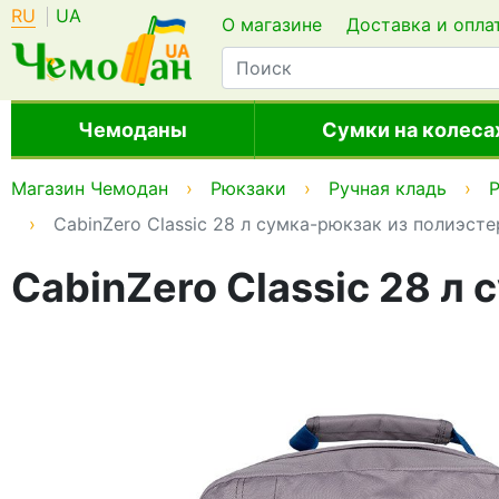
RU
UA
О магазине
Доставка и опла
Чемоданы
Сумки на колеса
Магазин Чемодан
Рюкзаки
Ручная кладь
CabinZero Classic 28 л сумка-рюкзак из полиэст
CabinZero Classic 28 л