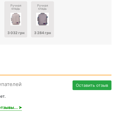
Ручная
Ручная
кладь
кладь
3 032 грн
3 284 грн
упателей
Оставить отзыв
ет.
тзывы... ➤