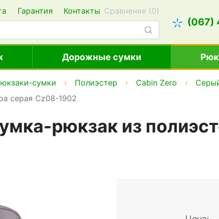
та
Гарантия
Контакты
Сравнение (
0
)
(067)
х
Дорожные сумки
Рюк
Рюкзаки-сумки
Полиэстер
Cabin Zero
Серы
ера серая Cz08-1902
 сумка-рюкзак из полиэс
Цена: