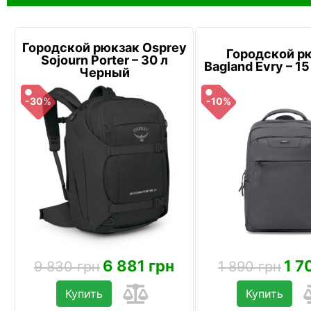
Городской рюкзак Osprey
Городской р
Sojourn Porter – 30 л
Bagland Evry – 1
Черный
-30%
-10%
6 881 грн
1 7
9 830 грн
1 890 грн
Купить
Купить