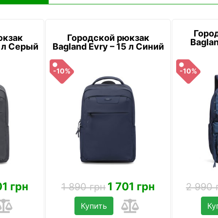
Горо
юкзак
Городской рюкзак
Baglan
5 л Серый
Bagland Evry – 15 л Синий
-10%
-10%
01 грн
1 701 грн
1 890 грн
2 990 
Купить
Ку