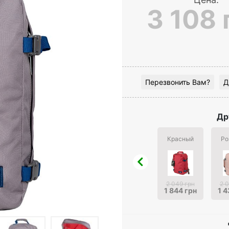
3 108 
Перезвонить Вам?
Д
Др
Красный
Ро
2 049 грн
2 
1 844 грн
1 4