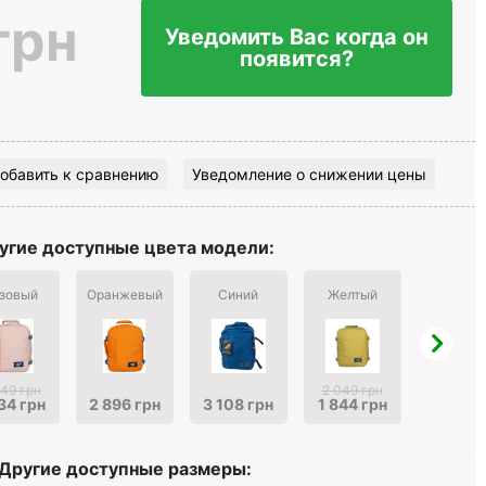
грн
Уведомить Вас когда он
появится?
обавить к сравнению
Уведомление о снижении цены
угие доступные цвета модели:
зовый
Оранжевый
Синий
Желтый
Зелен
049 грн
2 049 грн
2 049 г
34 грн
2 896 грн
3 108 грн
1 844 грн
1 844 г
Другие доступные размеры: