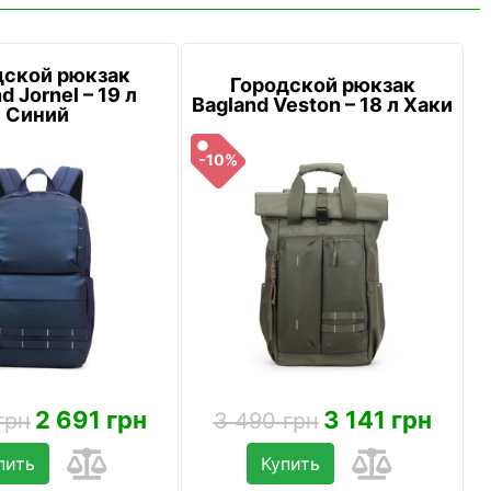
дской рюкзак
Городской рюкзак
d Jornel – 19 л
Bagland Veston – 18 л Хаки
Синий
-10%
2 691 грн
3 141 грн
грн
3 490 грн
пить
Купить