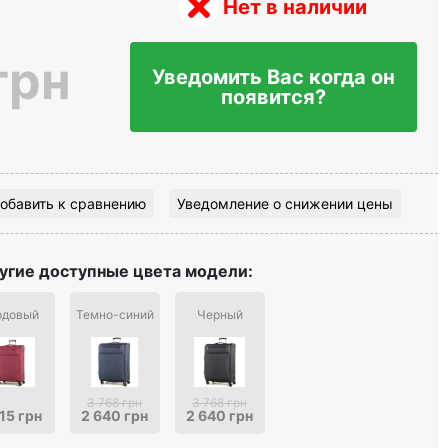
Нет в наличии
грн
Уведомить Вас когда он
появится?
обавить к сравнению
Уведомление о снижении цены
угие доступные цвета модели:
рдовый
Темно-синий
Черный
3 768 грн
3 768 грн
15 грн
2 640 грн
2 640 грн