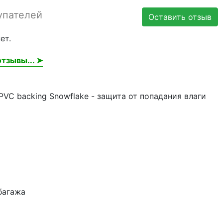
упателей
Оставить отзыв
ет.
тзывы... ➤
VC backing Snowflake - защита от попадания влаги
багажа