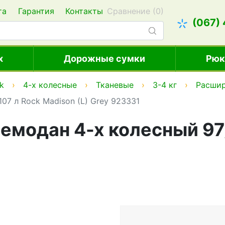
та
Гарантия
Контакты
Сравнение (
0
)
(067)
х
Дорожные сумки
Рюк
k
4-х колесные
Тканевые
3-4 кг
Расшир
7 л Rock Madison (L) Grey 923331
модан 4-х колесный 97/