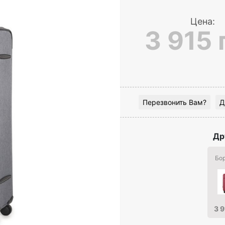
Цена:
3 915 
Перезвонить Вам?
Д
Др
Бо
3 9