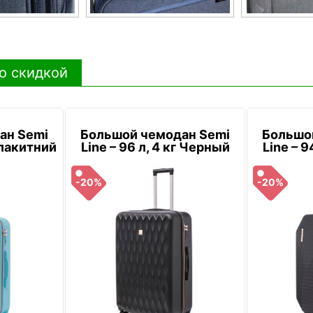
о скидкой
ан Semi
Большой чемодан Semi
Большо
 Блакитний
Line – 96 л, 4 кг Черный
Line – 9
-20%
-20%