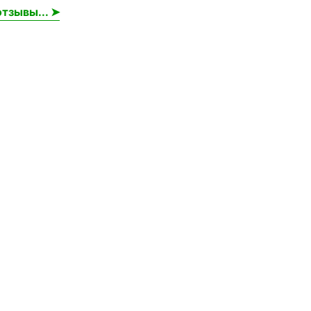
тзывы... ➤