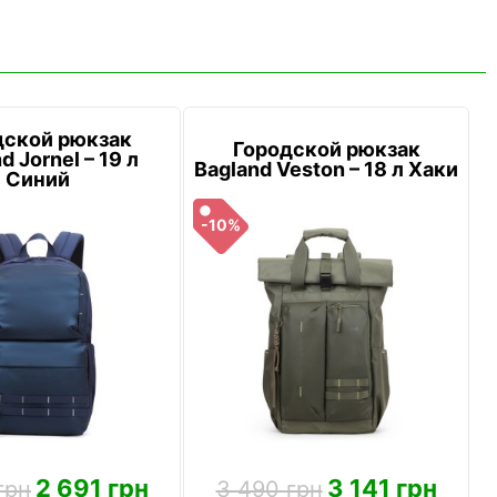
дской рюкзак
Городской рюкзак
d Jornel – 19 л
Bagland Veston – 18 л Хаки
Синий
-10%
2 691 грн
3 141 грн
грн
3 490 грн