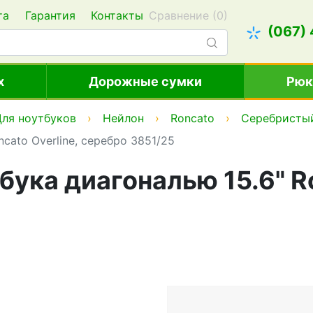
та
Гарантия
Контакты
Сравнение (
0
)
(067)
х
Дорожные сумки
Рюк
Для ноутбуков
Нейлон
Roncato
Серебристы
cato Overline, серебро 3851/25
бука диагональю 15.6" Ro