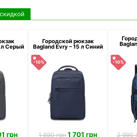
 скидкой
Горо
юкзак
Городской рюкзак
Baglan
5 л Серый
Bagland Evry – 15 л Синий
-10%
-10%
01 грн
1 701 грн
1 890 грн
2 990 