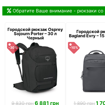
Обратите Ваше внимание - рюкзаки со
Городской рюкзак Osprey
Городской р
Sojourn Porter – 30 л
Bagland Evry – 1
Черный
-30%
-10%
6 881 грн
1 7
9 830 грн
1 890 грн