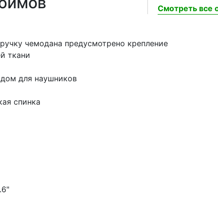
дюймов
Смотреть все о
 ручку чемодана предусмотрено крепление
й ткани
одом для наушников
кая спинка
.6"