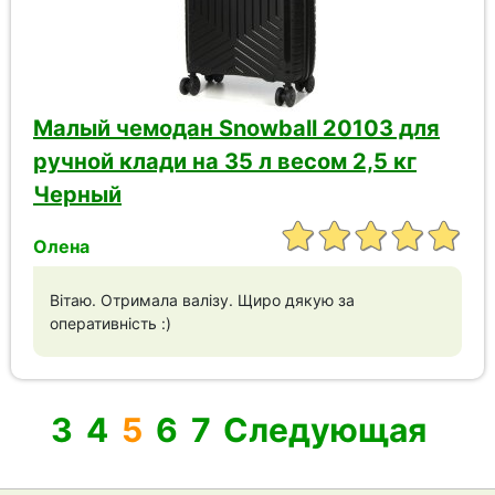
Малый чемодан Snowball 20103 для
ручной клади на 35 л весом 2,5 кг
Черный
Олена
Вітаю. Отримала валізу. Щиро дякую за
оперативність :)
3
4
5
6
7
Следующая