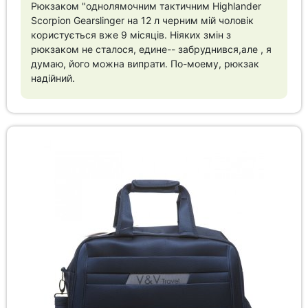
Рюкзаком "однолямочним тактичним Highlander
Scorpion Gearslinger на 12 л черним мій чоловік
користується вже 9 місяців. Ніяких змін з
рюкзаком не сталося, едине-- забруднився,але , я
думаю, його можна випрати. По-моему, рюкзак
надійний.