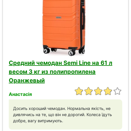
Средний чемодан Semi Line на 61 л
весом 3 кг из полипропилена
Оранжевый
Анастасія
Досить хороший чемодан. Нормальна якість, не
дивлячись на те, що він не дорогий. Колеса їдуть
добре, вагу витримують.