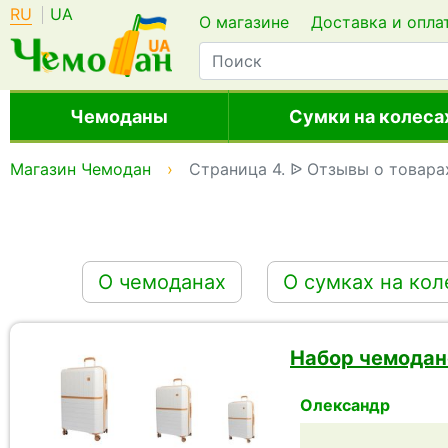
RU
UA
О магазине
Доставка и опла
Чемоданы
Сумки на колеса
Магазин Чемодан
Страница 4. ᐉ Отзывы о товара
O чемоданах
O сумках на кол
Набор чемодан
Олександр