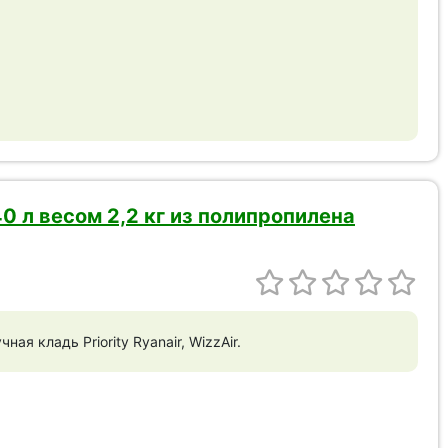
40 л весом 2,2 кг из полипропилена
я кладь Priority Ryanair, WizzAir.