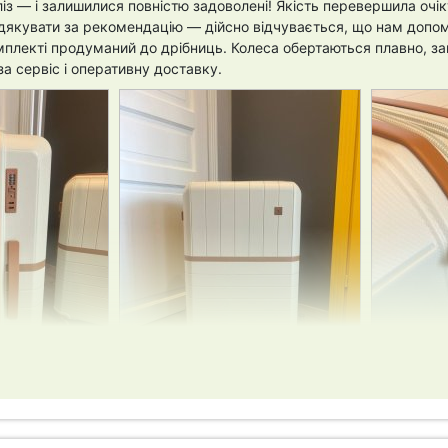
із — і залишилися повністю задоволені! Якість перевершила очікув
якувати за рекомендацію — дійсно відчувається, що нам допомо
плекті продуманий до дрібниць. Колеса обертаються плавно, зам
а сервіс і оперативну доставку.