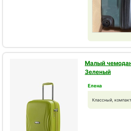
Малый чемодан 
Зеленый
Елена
Классный, компактн