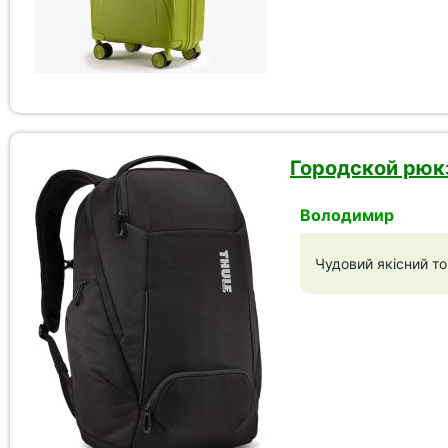
Городской рюкз
Володимир
Чудовий якісний т