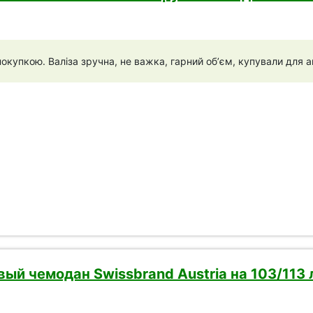
купкою. Валіза зручна, не важка, гарний обʼєм, купували для ав
ый чемодан Swissbrand Austria на 103/113 л