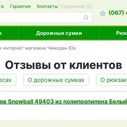
та
Гарантия
Контакты
Сравнение (
0
)
(067)
х
Дорожные сумки
Рюк
х интернет магазина Чемодан Юа
Отзывы от клиентов
есах
O дорожных сумках
O рюкзак
ов Snowball 49403 из полипропилена Белы