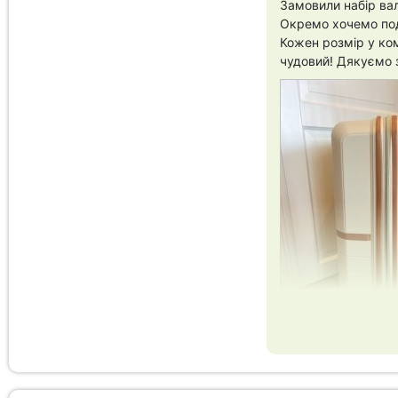
Замовили набір вал
Окремо хочемо под
Кожен розмір у ком
чудовий! Дякуємо з