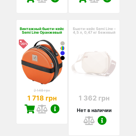
Винтажный бьюти-кейс
Бьюти-кейс Semi Line –
Semi Line Оранжевый
4,5 л, 0,47 кг Бежевый
-20%
2 148 грн
1 718 грн
1 362 грн
Нет в наличии