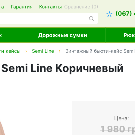
та
Гарантия
Контакты
Сравнение (
0
)
(067)
х
Дорожные сумки
Рюк
ти кейсы
Semi Line
Винтажный бьюти-кейс Semi
Semi Line Коричневый
Цена:
1 980 г