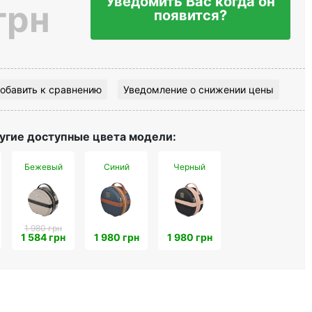
Уведомить Вас когда он
грн
появится?
обавить к сравнению
Уведомление о снижении цены
угие доступные цвета модели:
Бежевый
Синий
Черный
1 980 грн
1 584 грн
1 980 грн
1 980 грн