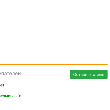
упателей
Оставить отзыв
ет.
тзывы... ➤