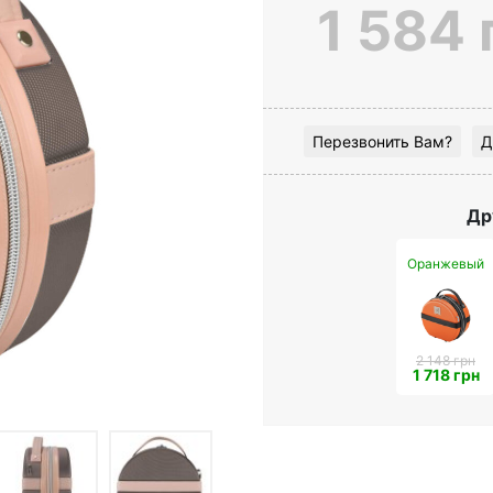
1 584 
Перезвонить Вам?
Д
Др
Оранжевый
2 148 грн
1 718 грн