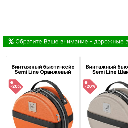
Обратите Ваше внимание - дорожные а
Винтажный бьюти-кейс
Винтажный бью
Semi Line Оранжевый
Semi Line Ша
-20%
-20%