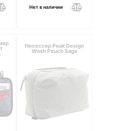
Нет в наличии
зер
Несессер Peak Design
t
Wash Pouch Sage
й