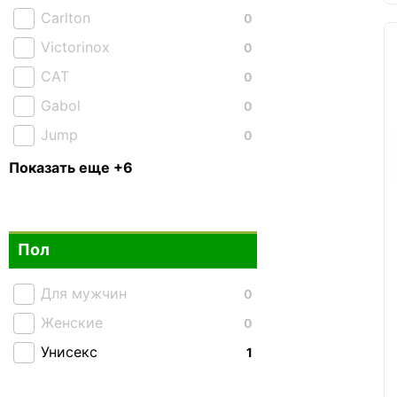
Carlton
0
Victorinox
0
CAT
0
Gabol
0
Jump
0
XD Design
2
Показать еще +6
Lojel
2
National Geographic
0
Пол
Semi Line
0
Tiding Bag
0
Для мужчин
0
Tucano
3
Женские
0
Унисекс
1