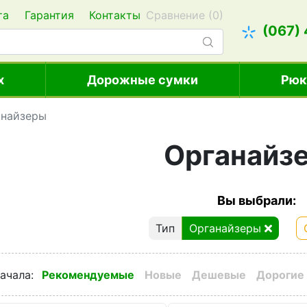
та
Гарантия
Контакты
Сравнение (
0
)
(067)
х
Дорожные сумки
Рюк
анайзеры
Органайз
Вы выбрали:
Тип
Органайзеры
ачала
:
Рекомендуемые
Новые
Дешевые
Дорогие