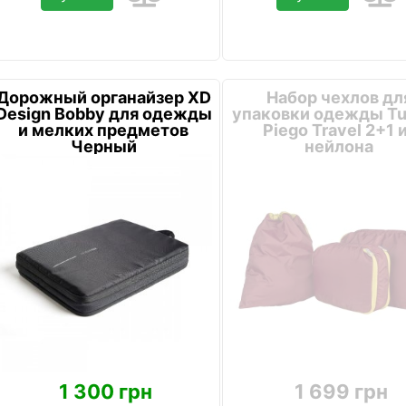
Дорожный органайзер XD
Набор чехлов дл
Design Bobby для одежды
упаковки одежды T
и мелких предметов
Piego Travel 2+1 
Черный
нейлона
1 300 грн
1 699 грн