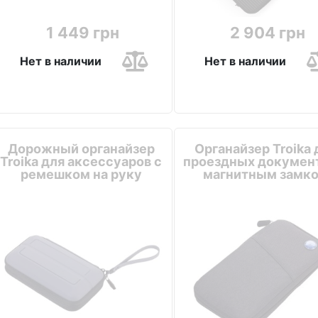
1 449 грн
2 904 грн
Нет в наличии
Нет в наличии
Дорожный органайзер
Органайзер Troika 
Troika для аксессуаров с
проездных документ
ремешком на руку
магнитным замк