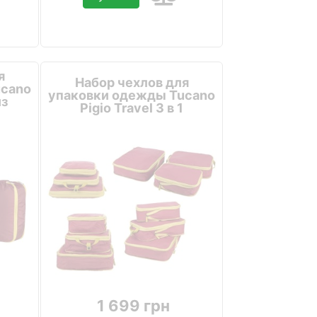
я
Набор чехлов для
ucano
упаковки одежды Tucano
из
Pigio Travel 3 в 1
1 699 грн