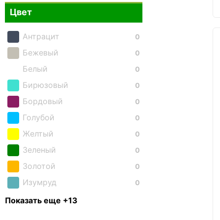
Цвет
Антрацит
0
Бежевый
0
Белый
0
Бирюзовый
0
Бордовый
0
Голубой
0
Желтый
0
Зеленый
0
Золотой
0
Изумруд
0
Коричневый
1
Показать еще +13
Красный
2