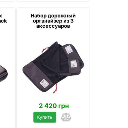
х
Набор дорожный
ack
органайзер из 3
аксессуаров
2 420 грн
Купить