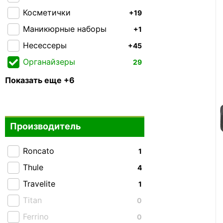
Косметички
+19
Маникюрные наборы
+1
Несессеры
+45
Органайзеры
29
Подушки
+10
Показать еще +6
Портмоне и кошельки
+8
Портпледы
+20
Производитель
Ремни и пояса
+6
Сумки для документов
+8
Roncato
1
Чехлы для ноутбука
+32
Thule
4
Travelite
1
Titan
0
Ferrino
0