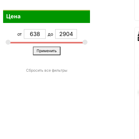
Малиновый
0
Цена
Оранжевый
0
Прозрачный
0
от
до
Разноцветный
0
Розовый
0
Применить
Серебристый
0
Серый
1
Сбросить все фильтры
Синий
2
Темно-синий
0
Фиолетовый
0
Черный
14