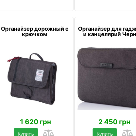
Органайзер дорожный с
Органайзер для гад
крючком
и канцелярий Чер
1 620 грн
2 450 грн
Купить
Купить