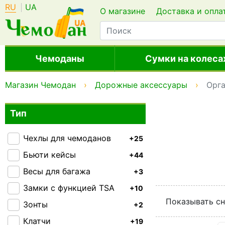
RU
UA
О магазине
Доставка и опла
Чемоданы
Сумки на колеса
Магазин Чемодан
Дорожные аксессуары
Орг
Тип
Чехлы для чемоданов
+25
Бьюти кейсы
+44
Весы для багажа
+3
Замки с функцией TSA
+10
Показывать сн
Зонты
+2
Клатчи
+19