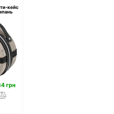
ти-кейс
мпань
84 грн