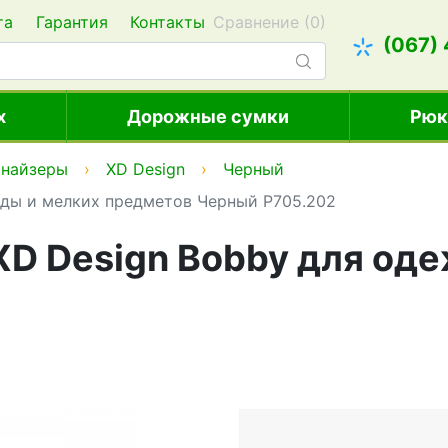
та
Гарантия
Контакты
Сравнение (
0
)
(067)
х
Дорожные сумки
Рюк
анайзеры
XD Design
Черный
ды и мелких предметов Черный P705.202
D Design Bobby для од