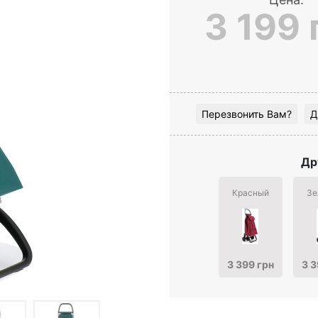
3 199 
Перезвонить Вам?
Д
Др
Красный
Зе
3 399 грн
3 3