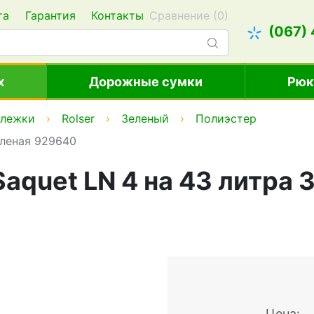
та
Гарантия
Контакты
Сравнение (
0
)
(067)
х
Дорожные сумки
Рюк
ележки
Rolser
Зеленый
Полиэстер
еленая 929640
aquet LN 4 на 43 литра 
Цена: