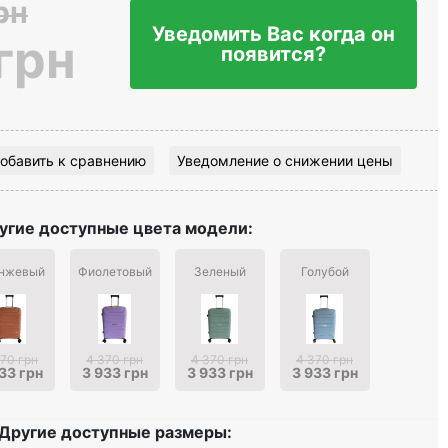
рн
Уведомить Вас когда он
грн
появится?
обавить к сравнению
Уведомление о снижении цены
угие доступные цвета модели:
нжевый
Фиолетовый
Зеленый
Голубой
70 грн
4 370 грн
4 370 грн
4 370 грн
33 грн
3 933 грн
3 933 грн
3 933 грн
Другие доступные размеры: