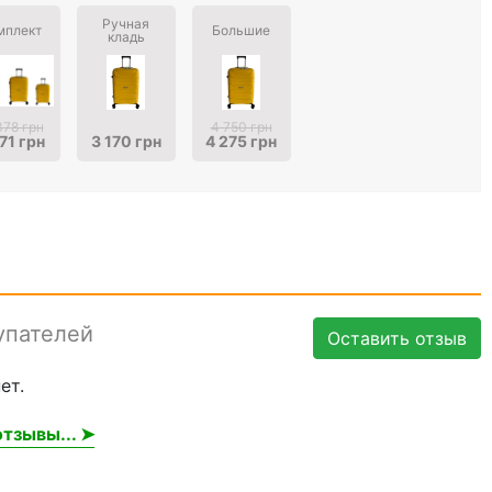
Ручная
мплект
Большие
кладь
378 грн
4 750 грн
71 грн
3 170 грн
4 275 грн
упателей
Оставить отзыв
ет.
тзывы... ➤