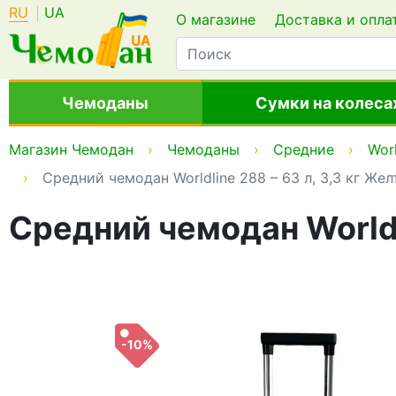
RU
UA
О магазине
Доставка и опла
Чемоданы
Сумки на колеса
Магазин Чемодан
Чемоданы
Средние
Worl
Средний чемодан Worldline 288 – 63 л, 3,3 кг Же
Средний чемодан Worldl
-10%