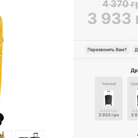
4 370 г
3 933 
Перезвонить Вам?
Д
Др
Черный
Ора
4 370 грн
4 3
3 933 грн
3 9