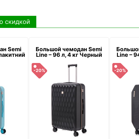
о скидкой
ан Semi
Большой чемодан Semi
Большо
 Блакитний
Line – 96 л, 4 кг Черный
Line – 9
-20%
-20%