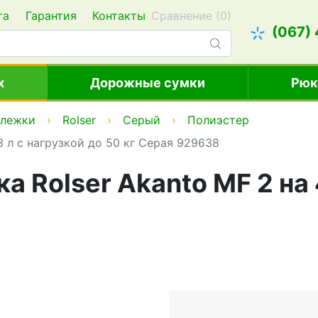
та
Гарантия
Контакты
Сравнение (
0
)
(067)
х
Дорожные сумки
Рюк
ележки
Rolser
Серый
Полиэстер
3 л с нагрузкой до 50 кг Серая 929638
 Rolser Akanto MF 2 на 