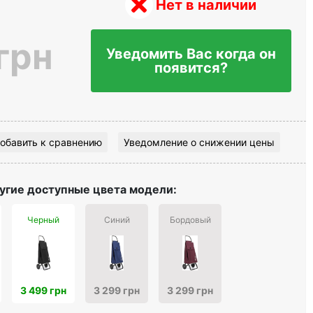
Нет в наличии
грн
Уведомить Вас когда он
появится?
обавить к сравнению
Уведомление о снижении цены
угие доступные цвета модели:
Черный
Синий
Бордовый
3 499 грн
3 299 грн
3 299 грн