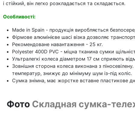
і стійкий, він легко розкладається та складається.
Особливості:
Made in Spain - продукція виробляється безпосеред
Фірмове алюмінієве шасі візка дозволяє транспорт
Рекомендоване навантаження - 25 кг.
Polyester 400D PVC - міцна тканина сумки щільн
Ультралегкі колеса діаметром 17 см сприяють відм
Зовнішня сторона колеса виконана з піносевілену. 
температур, знижує до мінімуму шум із-під коліс.
Сумка знімна, має жорстке вставне пластикове дн
Фото
Складная сумка-тележк