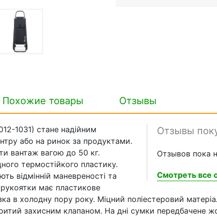
Похожие товары
Отзывы
012-1031) стане надійним
Отзывы пок
нтру або на ринок за продуктами.
ти вантаж вагою до 50 кг.
Отзывов пока н
цного термостійкого пластику.
Смотреть все о
ють відмінній маневреності та
 рукоятки має пластикове
а в холодну пору року. Міцний поліестеровий матеріал
критий захисним клапаном. На дні сумки передбачене ж