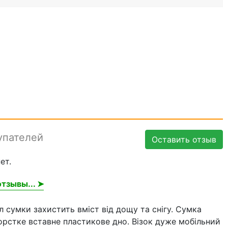
упателей
Оставить отзыв
ет.
тзывы... ➤
 сумки захистить вміст від дощу та снігу. Сумка
орстке вставне пластикове дно. Візок дуже мобільний