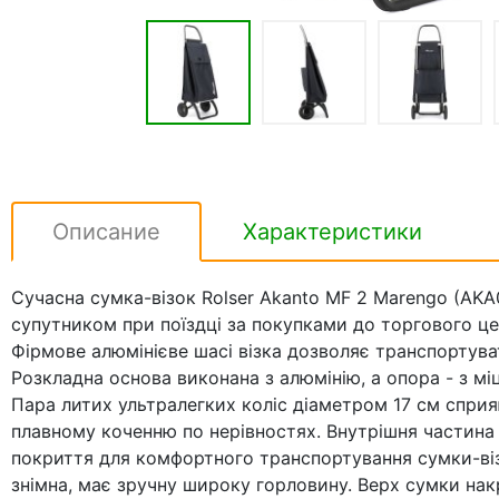
Описание
Характеристики
Сучасна сумка-візок Rolser Akanto MF 2 Marengo (AKA
супутником при поїздці за покупками до торгового це
Фірмове алюмінієве шасі візка дозволяє транспортува
Розкладна основа виконана з алюмінію, а опора - з мі
Пара литих ультралегких коліс діаметром 17 см сприя
плавному коченню по нерівностях. Внутрішня частина
покриття для комфортного транспортування сумки-візк
знімна, має зручну широку горловину. Верх сумки на