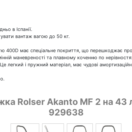
ньо в Іспанії.
увати вантаж вагою до 50 кг.
істю 400D має спеціальне покриття, що перешкоджає пр
інній маневреності та плавному коченню по нерівностя
Це легкий і пружний матеріал, має чудові амортизаційні
о.
а Rolser Akanto MF 2 на 43 л
929638