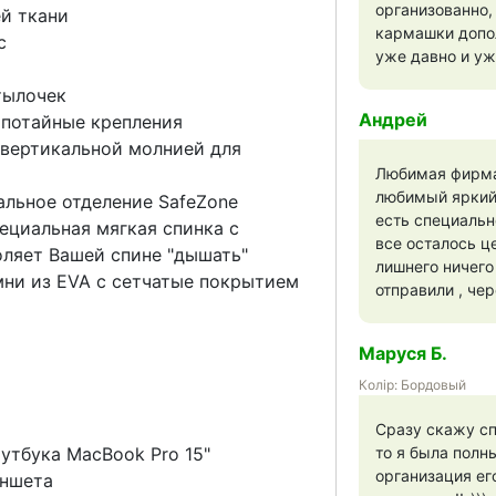
организованно,
й ткани
кармашки допол
с
уже давно и уж
тылочек
Андрей
потайные крепления
 вертикальной молнией для
Любимая фирма 
любимый яркий 
альное отделение SafeZone
есть специальн
ециальная мягкая спинка с
все осталось ц
ляет Вашей спине "дышать"
лишнего ничего
ни из EVA с сетчатые покрытием
отправили , че
Маруся Б.
Колір: Бордовый
Сразу скажу сп
утбука MacBook Pro 15"
то я была полн
организация ег
аншета