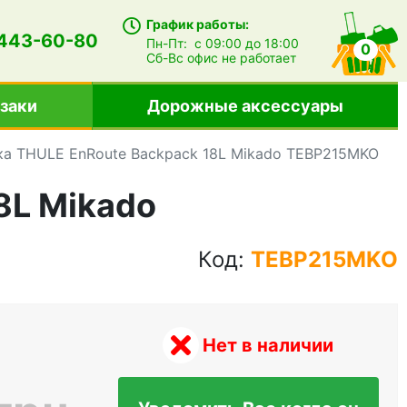
График работы:
 443-60-80
Пн-Пт:
с 09:00 до 18:00
0
Сб-Вс
офис не работает
заки
Дорожные аксессуары
ка THULE EnRoute Backpack 18L Mikado TEBP215MKO
8L Mikado
Код:
TEBP215MKO
Нет в наличии