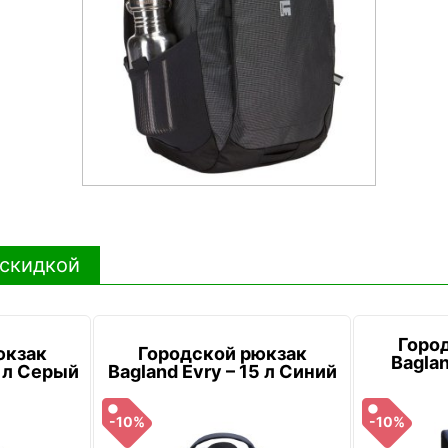
 скидкой
Горо
юкзак
Городской рюкзак
Baglan
5 л Серый
Bagland Evry – 15 л Синий
-10%
-10%