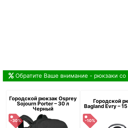
Обратите Ваше внимание - рюкзаки со
Городской рюкзак Osprey
Городской р
Sojourn Porter – 30 л
Bagland Evry – 1
Черный
-30%
-10%