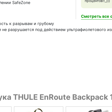
процентов!!_)))
лении SafeZone
Смотреть все о
ость к разрывам и грубому
 и не разрушается под действием ультрафиолетового из
ука THULE EnRoute Backpack