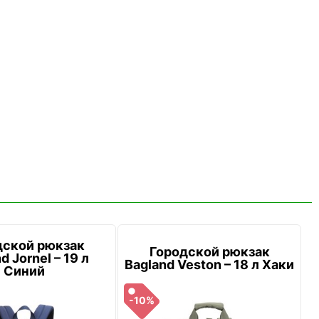
дской рюкзак
Городской рюкзак
d Jornel – 19 л
Bagland Veston – 18 л Хаки
Синий
-10%