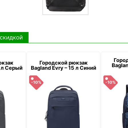
 скидкой
Горо
юкзак
Городской рюкзак
Baglan
5 л Серый
Bagland Evry – 15 л Синий
-10%
-10%