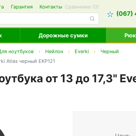
та
Гарантия
Контакты
Сравнение (
0
)
(067)
х
Дорожные сумки
Рюк
Для ноутбуков
Нейлон
Everki
Черный
rki Atlas черный EKP121
утбука от 13 до 17,3" Ev
Цена: