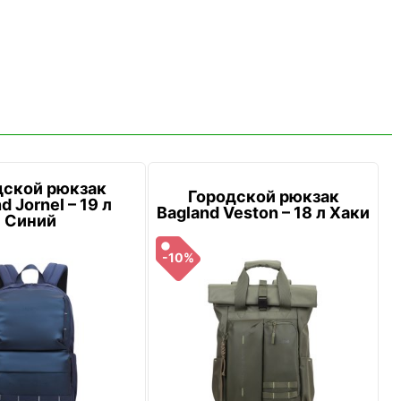
дской рюкзак
Городской рюкзак
d Jornel – 19 л
Bagland Veston – 18 л Хаки
Синий
-10%