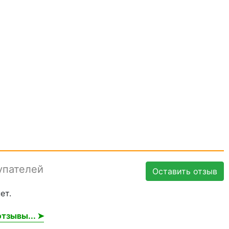
упателей
Оставить отзыв
ет.
тзывы... ➤