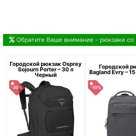
Обратите Ваше внимание - рюкзаки со
Городской рюкзак Osprey
Городской р
Sojourn Porter – 30 л
Bagland Evry – 1
Черный
-30%
-10%