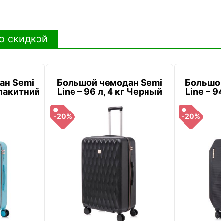
о скидкой
ан Semi
Большой чемодан Semi
Большо
 Блакитний
Line – 96 л, 4 кг Черный
Line – 9
-20%
-20%