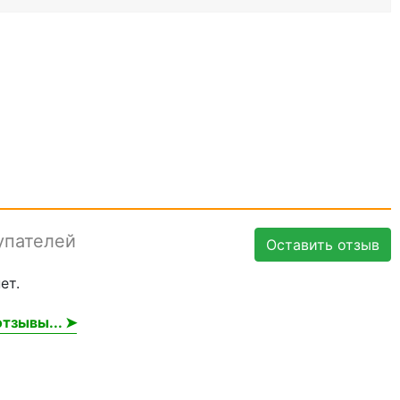
упателей
Оставить отзыв
ет.
тзывы... ➤