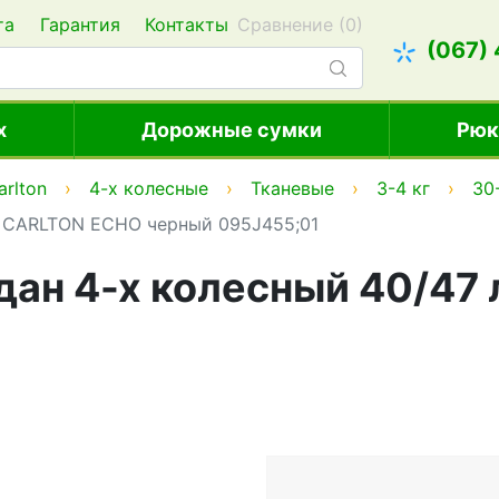
та
Гарантия
Контакты
Сравнение (
0
)
(067)
х
Дорожные сумки
Рюк
arlton
4-х колесные
Тканевые
3-4 кг
30
. CARLTON ECHO черный 095J455;01
ан 4-х колесный 40/47 