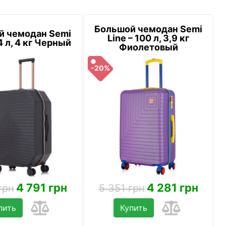
Большой чемодан Semi
й чемодан Semi
Line – 100 л, 3,9 кг
4 л, 4 кг Черный
Фиолетовый
-20%
4 791 грн
4 281 грн
грн
5 351 грн
пить
Купить