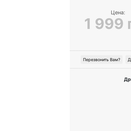
Цена:
1 999 
Перезвонить Вам?
Д
Др