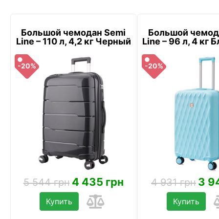
Большой чемодан Semi
Большой чемод
Line – 110 л, 4,2 кг Черный
Line – 96 л, 4 кг
-20%
-20%
4 435 грн
3 9
5 544 грн
4 931 грн
Купить
Купить