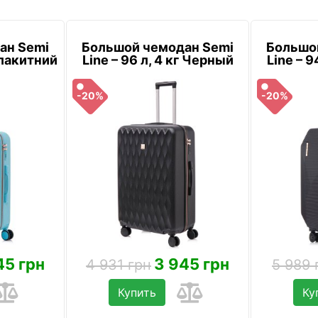
ан Semi
Большой чемодан Semi
Большо
 Блакитний
Line – 96 л, 4 кг Черный
Line – 9
-20%
-20%
45 грн
3 945 грн
4 931 грн
5 989 
Купить
Ку