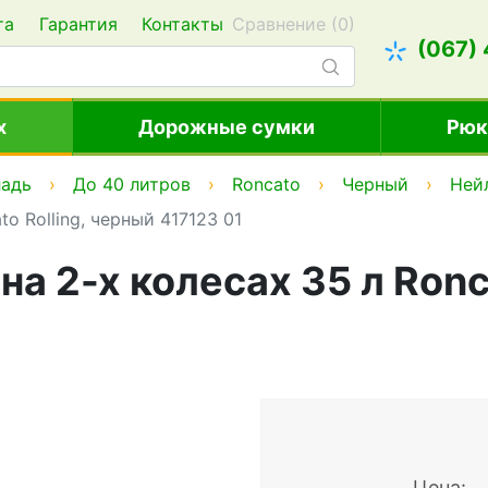
та
Гарантия
Контакты
Сравнение (
0
)
(067)
х
Дорожные сумки
Рюк
ладь
До 40 литров
Roncato
Черный
Ней
o Rolling, черный 417123 01
а 2-х колесах 35 л Ronca
Цена: