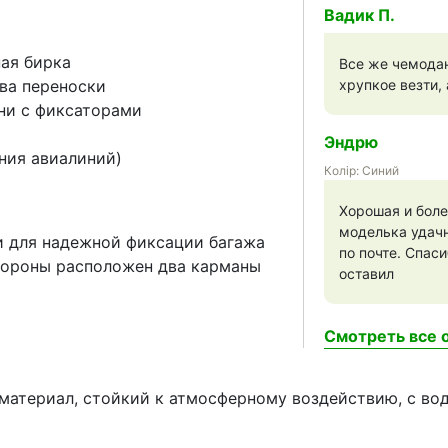
Вадик П.
ная бирка
Все же чемодан
тва переноски
хрупкое везти,
ни с фиксаторами
Эндрю
ния авиалиний)
Колір: Синий
Хорошая и боле
моделька удачн
 для надежной фиксации багажа
по почте. Спас
тороны расположен два карманы
оставил
Смотреть все о
 материал, стойкий к атмосферному воздействию, с во