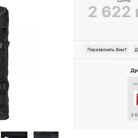
2 622 
Перезвонить Вам?
Д
Др
Кр
2 6