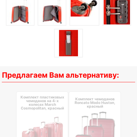
Предлагаем Вам альтернативу:
Комплект пластиковых
Комплект чемоданов
чемоданов на 4-х
Roncato Modo Huston,
колесах March
красный
Cosmopolitan, красный