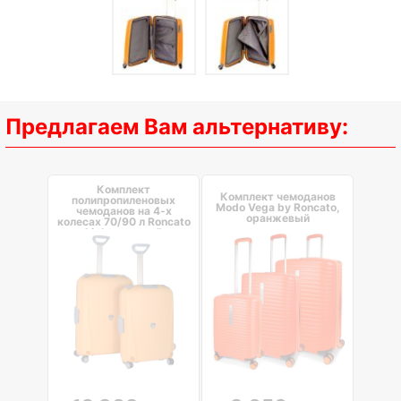
Предлагаем Вам альтернативу:
Комплект
Комплект чемоданов
полипропиленовых
Modo Vega by Roncato,
чемоданов на 4-х
оранжевый
колесах 70/90 л Roncato
Light, желтый