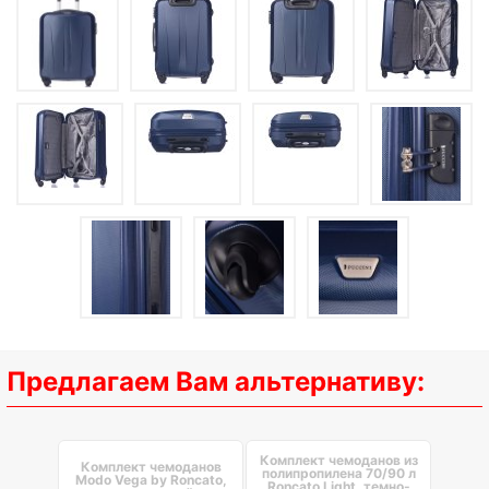
Предлагаем Вам альтернативу:
Комплект чемоданов из
Комплект чемоданов
полипропилена 70/90 л
Modo Vega by Roncato,
Roncato Light, темно-