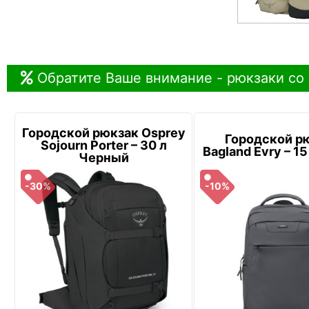
Обратите Ваше внимание - рюкзаки со
Городской рюкзак Osprey
Городской р
Sojourn Porter – 30 л
Bagland Evry – 1
Черный
-30%
-10%