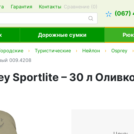
та
Гарантия
Контакты
Сравнение (
0
)
(067)
х
Дорожные сумки
Рюк
Городские
Туристические
Нейлон
Osprey
овый 009.4208
y Sportlite – 30 л Оливк
Цена: