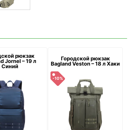
дской рюкзак
Городской рюкзак
d Jornel – 19 л
Bagland Veston – 18 л Хаки
Синий
-10%