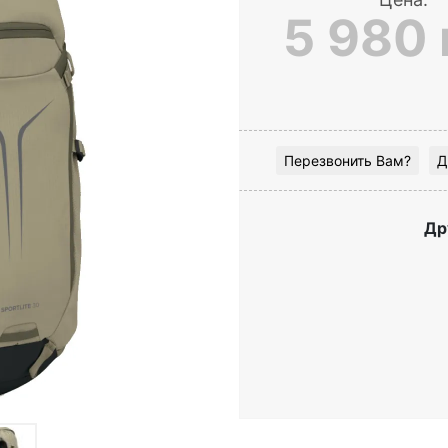
5 980 
Перезвонить Вам?
Д
Др