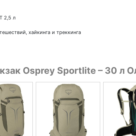
 2,5 л
тешествий, хайкинга и треккинга
зак Osprey Sportlite – 30 л