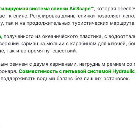
тилируемая система спинки AirScape™
, которая обесп
ет к спине. Регулировка длины спинки позволяет легко
ду, так и на продолжительных туристических маршрута
а
, полученного из океанического пластика, с водоотта
, верхний карман на молнии с карабином для ключей, б
е, так и во время путешествий.
ным ремнем с двумя карманами, нагрудным ремнем со
 фонаря.
Совместимость с питьевой системой Hydraulics
я поддерживать водный баланс без лишних остановок.
и