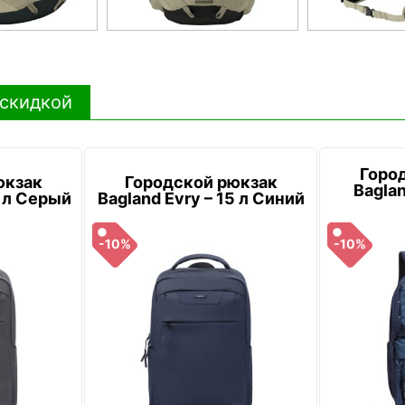
 скидкой
Горо
юкзак
Городской рюкзак
Baglan
5 л Серый
Bagland Evry – 15 л Синий
-10%
-10%