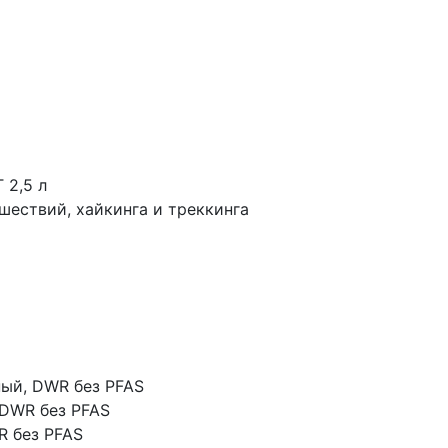
 2,5 л
шествий, хайкинга и треккинга
ный, DWR без PFAS
 DWR без PFAS
R без PFAS