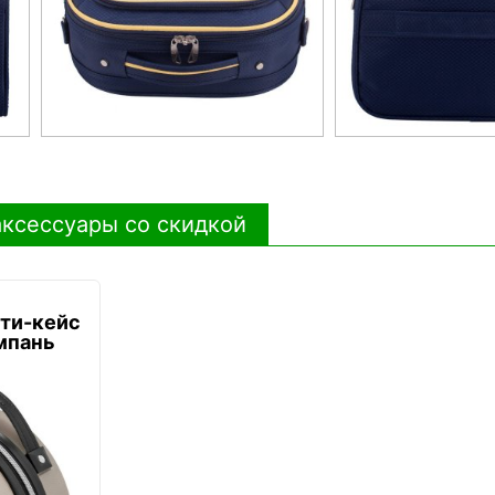
ксессуары со скидкой
ти-кейс
мпань