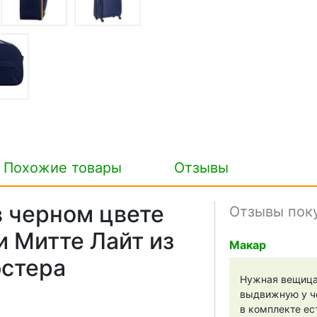
Похожие товары
Отзывы
 черном цвете
Отзывы пок
 Митте Лайт из
Макар
эстера
Нужная вещица 
выдвижную у че
в комплекте ес