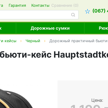
та
Гарантия
Контакты
Сравнение (
0
)
(067)
х
Дорожные сумки
Рюк
ти кейсы
Черный
Дорожный практичный бьюти-ке
ьюти-кейс Hauptstadtko
Цена: