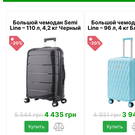
Большой чемодан Semi
Большой чемод
Line – 110 л, 4,2 кг Черный
Line – 96 л, 4 кг
-20%
-20%
4 435 грн
3 9
5 544 грн
4 931 грн
Купить
Купить