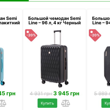
ан Semi
Большой чемодан Semi
Большо
 Блакитний
Line – 96 л, 4 кг Черный
Line – 9
-20%
-20%
45 грн
3 945 грн
4 931 грн
5 989 
Купить
Ку