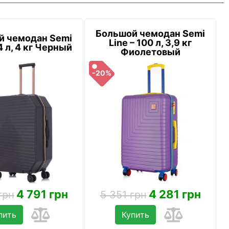
Большой чемодан Semi
й чемодан Semi
Line – 100 л, 3,9 кг
4 л, 4 кг Черный
Фиолетовый
-20%
4 791 грн
4 281 грн
грн
5 351 грн
пить
Купить