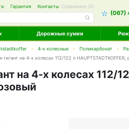
та
Гарантия
Контакты
Сравнение (
0
)
(067)
х
Дорожные сумки
Рюк
tstadtkoffer
4-х колесные
Поликарбонат
Ра
гигант на 4-х колесах 112/122 л HAUPTSTADTKOFFER, р
т на 4-х колесах 112/12
озовый