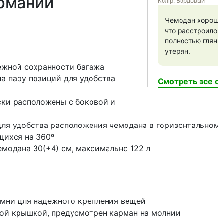
ермании
Колір: Бордовый
Чемодан хороши
что расстроило
полностью глян
утерян.
ежной сохранности багажа
а пару позиций для удобства
Смотреть все о
ски расположены с боковой и
для удобства расположения чемодана в горизонтально
щихся на 360º
модана 30(+4) см, максимально 122 л
мни для надежного крепления вещей
вой крышкой, предусмотрен карман на молнии