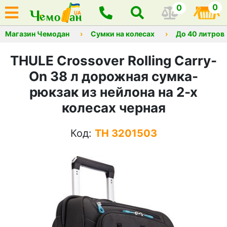
0
0
Магазин Чемодан
Сумки на колесах
До 40 литров
THULE Crossover Rolling Carry-
On 38 л дорожная сумка-
рюкзак из нейлона на 2-х
колесах черная
Код:
TH 3201503