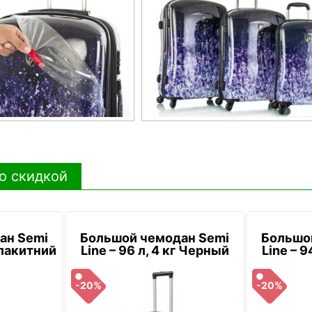
о скидкой
ан Semi
Большой чемодан Semi
Большо
 Блакитний
Line – 96 л, 4 кг Черный
Line – 9
-20%
-20%