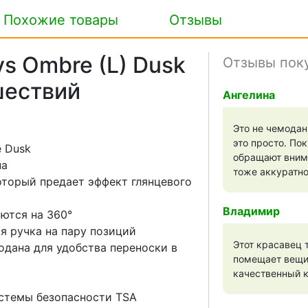
Похожие товары
Отзывы
s Ombre (L) Dusk
Отзывы пок
шествий
Ангелина
Это не чемодан
это просто. По
 Dusk
обращают вним
на
тоже аккуратно
торый предает эффект глянцевого
Владимир
ются на 360°
ая
ручка на пару позиций
Этот красавец 
одана для удобства переноски в
помещает вещи 
качественный к
стемы безопасности TSA