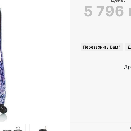
5 796 
Перезвонить Вам?
Д
Др