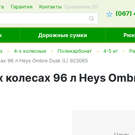
та
Гарантия
Контакты
Сравнение (
0
)
(067)
х
Дорожные сумки
Рюк
s
4-х колесные
Поликарбонат
4-5 кг
Ра
ах 96 л Heys Ombre Dusk (L) 923065
 колесах 96 л Heys Ombr
Цена: