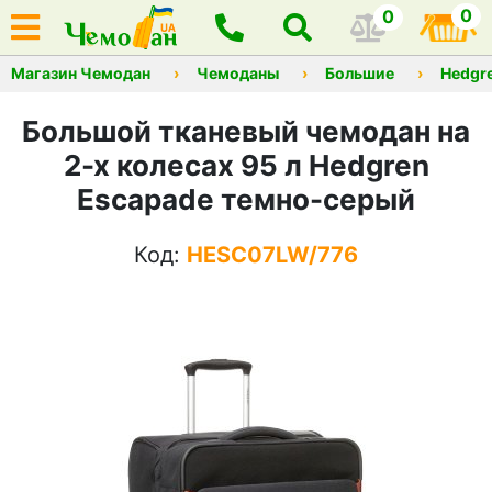
0
0
Магазин Чемодан
Чемоданы
Большие
Hedgr
Большой тканевый чемодан на
2-х колесах 95 л Hedgren
Escapade темно-серый
Код:
HESC07LW/776