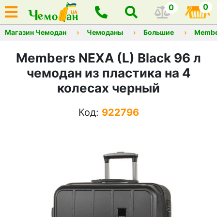
0
0
Магазин Чемодан
Чемоданы
Большие
Membe
Members NEXA (L) Black 96 л
чемодан из пластика на 4
колесах черный
Код:
922796