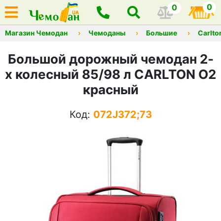
0
0
Магазин Чемодан
Чемоданы
Большие
Carlto
Большой дорожный чемодан 2-
х колесный 85/98 л CARLTON O2
красный
Код:
072J372;73