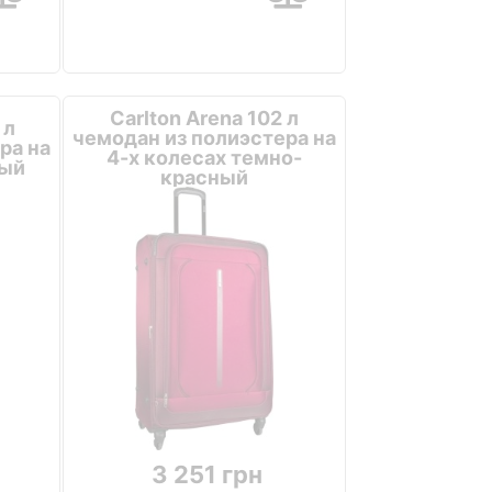
Carlton Arena 102 л
 л
чемодан из полиэстера на
ра на
4-х колесах темно-
ный
красный
3 251 грн