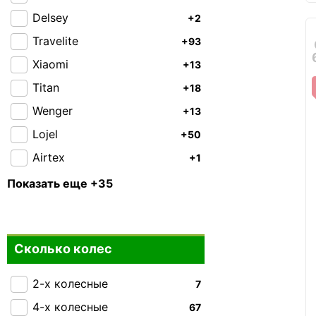
Delsey
+2
Travelite
+93
Xiaomi
+13
Titan
+18
Wenger
+13
Lojel
+50
Airtex
+1
American Tourister
0
Показать еще +35
Bagland
+1
Carbon
0
Сколько колес
CAT
+14
Cesano Boscone
0
2-х колесные
7
Easy Move
+1
4-х колесные
67