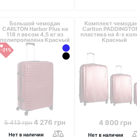
Большой чемодан
Комплект чемода
CARLTON Harbor Plus на
Carlton PADDINGTO
118 л весом 4,5 кг из
пластика на 4-х кол
полипропилена Красный
Красный
-21%
4 276 грн
4 800 грн
5 413 грн
Нет в наличии
Нет в наличии