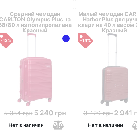
Средний чемодан
Малый чемодан CAR
CARLTON Olympus Plus на
Harbor Plus для ру
68/80 л из полипропилена
клади на 40 л весом 2
Красный
Красный
-12%
-14%
5 240 грн
2 941 
5 954 грн
3 420 грн
Нет в наличии
Нет в наличии