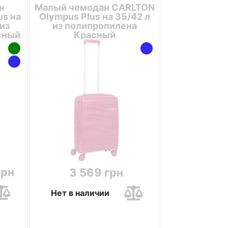
н
Малый чемодан CARLTON
us на
Olympus Plus на 35/42 л
 из
из полипропилена
сный
Красный
грн
3 569 грн
Нет в наличии