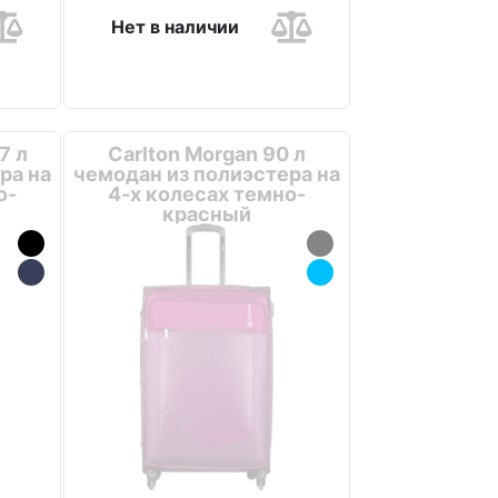
Нет в наличии
7 л
Carlton Morgan 90 л
ра на
чемодан из полиэстера на
о-
4-х колесах темно-
красный