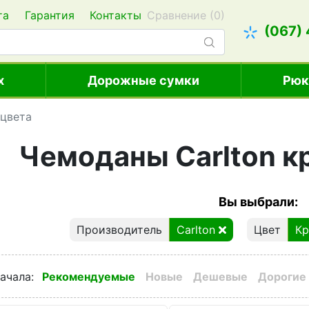
та
Гарантия
Контакты
Сравнение (
0
)
(067)
х
Дорожные сумки
Рюк
 цвета
Чемоданы Carlton к
Вы выбрали:
Производитель
Carlton
Цвет
К
ачала
:
Рекомендуемые
Новые
Дешевые
Дорогие