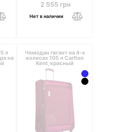
2 555 грн
Нет в наличии
5 л
Чемодан гигант на 4-х
ра на
колесах 105 л Carlton
ый
Kent, красный