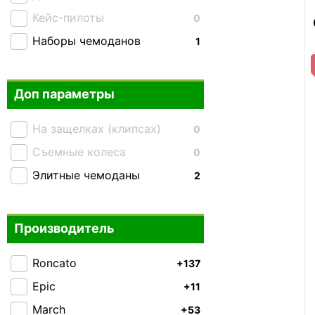
Кейс-пилоты
0
Наборы чемоданов
1
Доп параметры
На защелках (клипсах)
0
Съемные колеса
0
Элитные чемоданы
2
Производитель
Roncato
+137
Epic
+11
March
+53