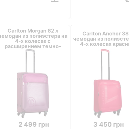
Carlton Morgan 62 л
Carlton Anchor 38
чемодан из полиэстера на
чемодан из полиэсте
4-х колесах с
4-х колесах крас
расширением темно-
красный
2 499 грн
3 450 грн