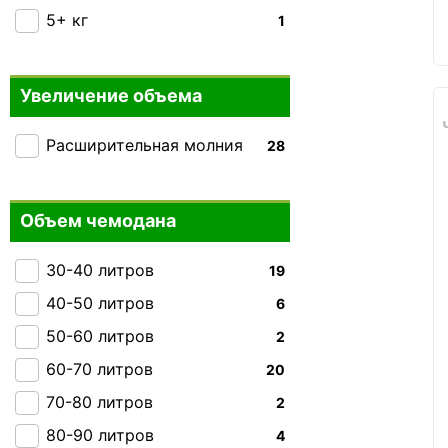
Carlton
5+ кг
74
1
Heys
+33
Victorinox Travel
+24
Увеличение объема
Rock
+9
Расширительная молния
28
Ground
+4
IT luggage
+11
Hedgren
Объем чемодана
+11
Gabol
+60
30-40 литров
19
Everki
0
40-50 литров
6
THULE
+4
50-60 литров
2
Carry:Lite
+3
60-70 литров
20
Caribee
0
70-80 литров
2
Skyflite
+9
80-90 литров
4