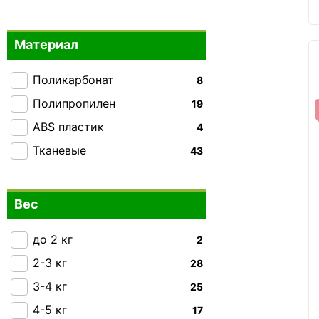
Enrico Benetti
+3
Mandarina Duck
+1
Материал
Milano Bag
0
MSB
0
Поликарбонат
8
National Geographic
+4
Полипропилен
19
Piquadro
+16
ABS пластик
4
Semi Line
+22
Тканевые
43
Snowball
+25
Swissbrand
+15
Вес
Tucano
+1
V&V Travel
до 2 кг
+4
2
VIF
2-3 кг
+3
28
Worldline
3-4 кг
25
0
Echolac
4-5 кг
+16
17