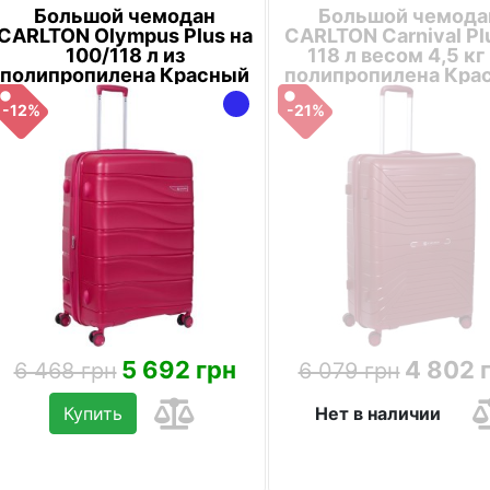
Большой чемодан
Большой чемода
CARLTON Olympus Plus на
CARLTON Carnival Pl
100/118 л из
118 л весом 4,5 кг
полипропилена Красный
полипропилена Кра
-12%
-21%
5 692 грн
4 802 
6 468 грн
6 079 грн
Купить
Нет в наличии