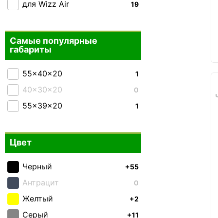
для Wizz Air
19
Самые популярные
габариты
55x40x20
1
40x30x20
0
55x39x20
1
Цвет
Черный
+55
Антрацит
0
Желтый
+2
Серый
+11