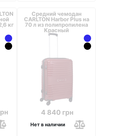
LTON
Средний чемодан
чной
CARLTON Harbor Plus на
,6 кг
70 л из полипропилена
Красный
грн
4 840 грн
Нет в наличии