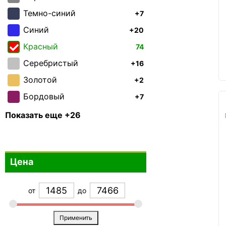
Темно-синий
+7
Синий
+20
Красный
74
Серебристый
+16
Золотой
+2
Бордовый
+7
Зеленый
+7
Показать еще +26
Бирюзовый
+21
Бронзовый
0
Цена
Фиолетовый
+21
Белый
0
от
до
Коричневый
+2
Голубой
+10
Применить