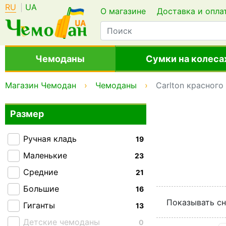
RU
UA
О магазине
Доставка и опла
Чемоданы
Сумки на колеса
Магазин Чемодан
Чемоданы
Carlton красного
Размер
Ручная кладь
19
Маленькие
23
Средние
21
Большие
16
Показывать сн
Гиганты
13
Детские чемоданы
0