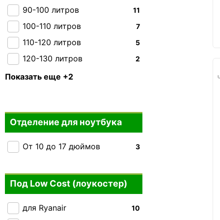
2E
+3
90-100 литров
11
Kipling
+7
100-110 литров
7
110-120 литров
5
120-130 литров
2
130-140 литров
0
Показать еще +2
150 + литров
0
Отделение для ноутбука
От 10 до 17 дюймов
3
Под Low Cost (лоукостер)
для Ryanair
10