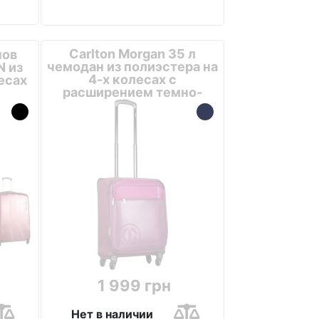
Carlton Morgan 35 л
нов
чемодан из полиэстера на
N из
4-х колесах с
есах
расширением темно-
красный
1 999 грн
Нет в наличии