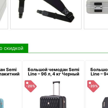
о скидкой
ан Semi
Большой чемодан Semi
Большо
 Блакитний
Line – 96 л, 4 кг Черный
Line – 9
-20%
-20%