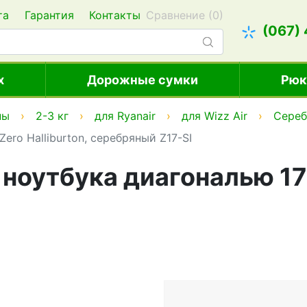
та
Гарантия
Контакты
Сравнение (
0
)
(067)
х
Дорожные сумки
Рюк
ны
2-3 кг
для Ryanair
для Wizz Air
Сере
ro Halliburton, серебряный Z17-SI
оутбука диагональю 17" 