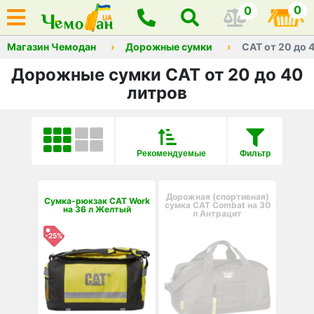
0
0
Магазин Чемодан
Дорожные сумки
CAT от 20 до 
Дорожные сумки CAT от 20 до 40
литров
Рекомендуемые
Фильтр
Дорожная (спортивная)
Сумка-рюкзак CAT Work
сумка CAT Combat на 30
на 36 л Желтый
л Антрацит
-25%