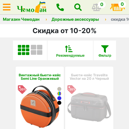
0
0
Магазин Чемодан
Дорожные аксессуары
скидка 
Скидка от 10-20%
Рекомендуемые
Фильтр
Винтажный бьюти-кейс
Бьюти-кейс Travelite
Semi Line Оранжевый
Vector на 20 л Черный
-20%
-20%