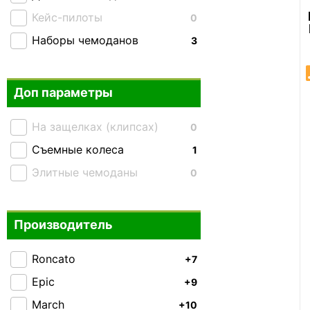
Кейс-пилоты
0
Наборы чемоданов
3
Доп параметры
На защелках (клипсах)
0
Съемные колеса
1
Элитные чемоданы
0
Производитель
Roncato
+7
Epic
+9
March
+10