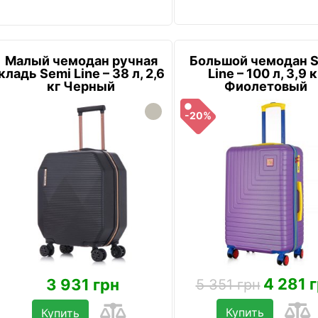
Малый чемодан ручная
Большой чемодан 
кладь Semi Line – 38 л, 2,6
Line – 100 л, 3,9 к
кг Черный
Фиолетовый
-20%
4 281 
3 931 грн
5 351 грн
Купить
Купить