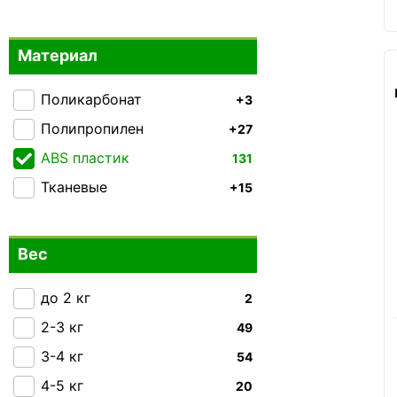
Enrico Benetti
+10
Mandarina Duck
+1
Материал
Milano Bag
0
MSB
0
Поликарбонат
+3
National Geographic
+25
Полипропилен
+27
Piquadro
0
ABS пластик
131
Semi Line
131
Тканевые
+15
Snowball
0
Swissbrand
+24
Вес
Tucano
0
V&V Travel
до 2 кг
0
2
VIF
2-3 кг
49
0
Worldline
3-4 кг
54
0
Echolac
4-5 кг
20
0