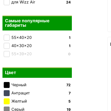
для Wizz Air
24
Самые популярные
габариты
55x40x20
1
40x30x20
1
55x39x20
0
Цвет
Черный
72
Антрацит
7
Желтый
5
Серый
19