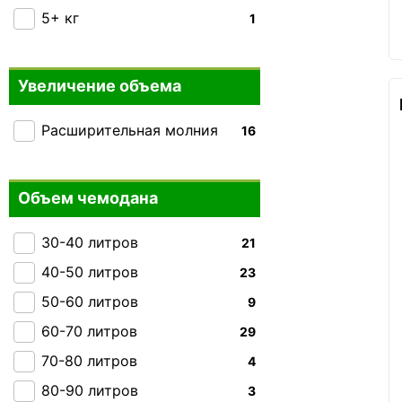
Carlton
5+ кг
+7
1
Heys
+16
Victorinox Travel
0
Увеличение объема
Rock
+34
Расширительная молния
16
Ground
0
IT luggage
+19
Hedgren
Объем чемодана
0
Gabol
+109
30-40 литров
21
Everki
0
40-50 литров
23
THULE
0
50-60 литров
9
Carry:Lite
+3
60-70 литров
29
Caribee
0
70-80 литров
4
Skyflite
+9
80-90 литров
3