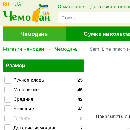
RU
UA
О магазине
Доставка и опла
Чемоданы
Сумки на колеса
Магазин Чемодан
Чемоданы
Semi Line пласти
Размер
Ручная кладь
23
Маленькие
45
Средние
42
Большие
41
Показывать сн
Гиганты
0
Детские чемоданы
2