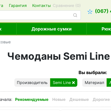
та
Гарантия
Контакты
Сравнение (
0
)
(067)
х
Дорожные сумки
Рюк
ковые
Чемоданы Semi Line
Вы выбрали:
Производитель
Semi Line
Материал
ачала
:
Рекомендуемые
Новые
Дешевые
Дорогие