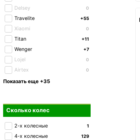
Delsey
0
Travelite
+55
Xiaomi
0
Titan
+11
Wenger
+7
Lojel
0
Airtex
0
American Tourister
0
Показать еще +35
Bagland
+3
Carbon
0
Сколько колес
CAT
+34
Cesano Boscone
0
2-х колесные
1
Easy Move
+1
4-х колесные
129