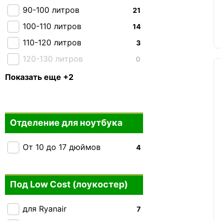
2E
0
90-100 литров
21
Kipling
0
100-110 литров
14
110-120 литров
3
120-130 литров
0
130-140 литров
0
Показать еще +2
150 + литров
0
Отделение для ноутбука
От 10 до 17 дюймов
4
Под Low Cost (лоукостер)
для Ryanair
7