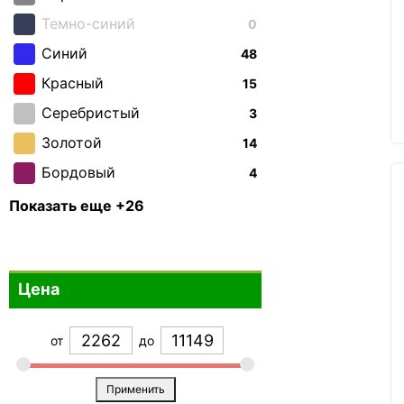
Темно-синий
0
Синий
48
Красный
15
Серебристый
3
Золотой
14
Бордовый
4
Зеленый
30
Показать еще +26
Бирюзовый
0
Бронзовый
0
Цена
Фиолетовый
19
Белый
12
от
до
Коричневый
12
Голубой
25
Применить