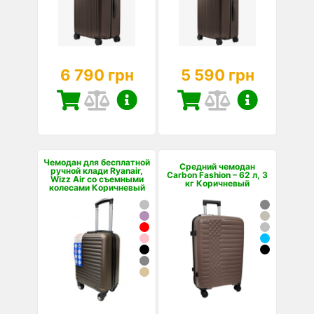
6 790 грн
5 590 грн
Чемодан для бесплатной
Средний чемодан
ручной клади Ryanair,
Carbon Fashion – 62 л, 3
Wizz Air со съемными
кг Коричневый
колесами Коричневый