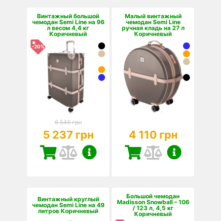
Винтажный большой
Малый винтажный
чемодан Semi Line на 96
чемодан Semi Line
л весом 4,4 кг
ручная кладь на 27 л
Коричневый
Коричневый
-20%
6 546 грн
5 237 грн
4 110 грн
Большой чемодан
Винтажный круглый
Madisson Snowball – 106
чемодан Semi Line на 49
/ 123 л, 4,5 кг
литров Коричневый
Коричневый