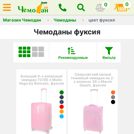
0
0
Магазин Чемодан
Чемоданы
цвет фуксия
Чемоданы фуксия
Рекомендуемые
Фильтр
Сверхлегкий малый
Большой 4-х колесный
тканевый чемодан на 2-
чемодан 72/86 л Modo
х колесах 38 л March
Vega by Roncato, фуксия
Quash, фуксия