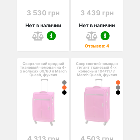
3 530 грн
3 439 грн
Нет в наличии
Нет в наличии
Отзывов: 4
Сверхлегкий средний
Сверхлегкий чемодан
тканевый чемодан на 4-
гигант тканевый 4-х
х колесах 69/80 л March
колесный 104/117 л
Quash, фуксия
March Quash, фуксия
4 313 грн
4 503 грн