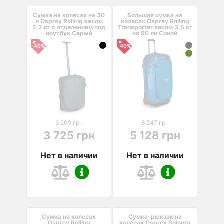
Сумка на колесах на 30
Большая сумка на
л Osprey Rolling весом
колесах Osprey Rolling
2,2 кг с отделением под
Transporter весом 3,5 кг
ноутбук Серый
на 90 ли Синий
-40%
-40%
6 209 грн
8 547 грн
3 725 грн
5 128 грн
Нет в наличии
Нет в наличии
Сумка на колесах
Сумка-рюкзак на
Osprey Rolling
колесах Osprey Sojourn