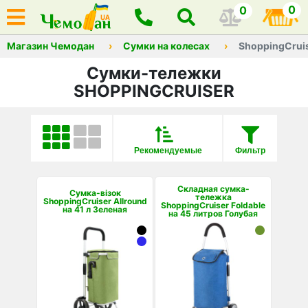
0
0
Магазин Чемодан
Сумки на колесах
ShoppingCrui
Сумки-тележки
SHOPPINGCRUISER
Рекомендуемые
Фильтр
Складная сумка-
Cумка-візок
тележка
ShoppingCruiser Allround
ShoppingCruiser Foldable
на 41 л Зеленая
на 45 литров Голубая