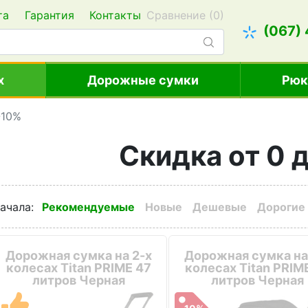
та
Гарантия
Контакты
Сравнение (
0
)
(067)
х
Дорожные сумки
Рюк
-10%
Скидка от 0 
ачала
:
Рекомендуемые
Новые
Дешевые
Дорогие
Дорожная сумка на 2-х
Дорожная сумка на
колесах Titan PRIME 47
колесах Titan PRIM
литров Черная
литров Черная