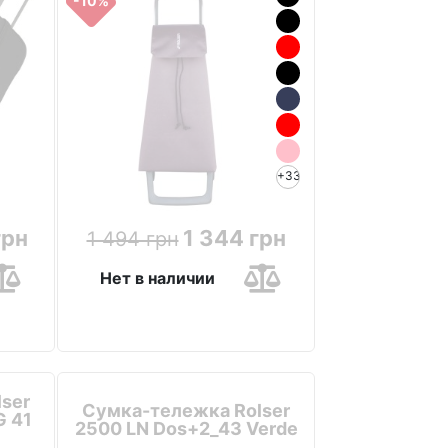
-10%
+33
грн
1 344 грн
1 494 грн
Нет в наличии
ser
Сумка-тележка Rolser
G 41
2500 LN Dos+2_43 Verde