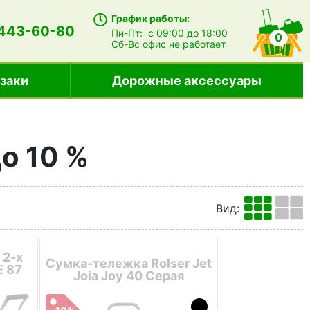
График работы:
 443-60-80
Пн-Пт:
с 09:00 до 18:00
0
Сб-Вс
офис не работает
заки
Дорожные аксессуары
до 10 %
Вид
:
 2-х
Сумка-тележка Rolser Jet
E 87
Joia Joy 40 Серая