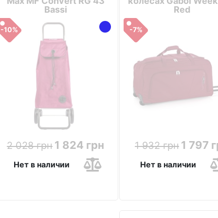
Max MF Convert RG 43
колесах Gabol Week
Bassi
Red
-10%
-7%
1 824 грн
1 797 
2 028 грн
1 932 грн
Нет в наличии
Нет в наличии