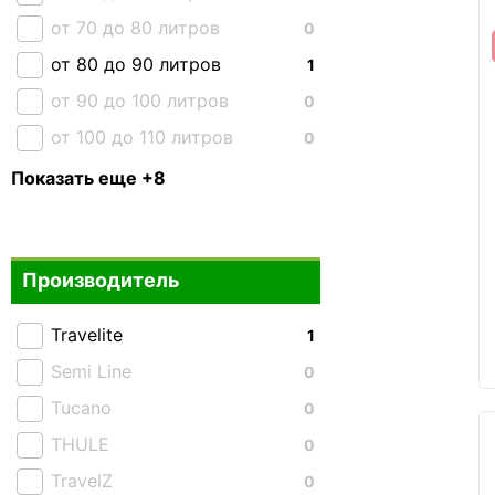
от 70 до 80 литров
0
от 80 до 90 литров
1
от 90 до 100 литров
0
от 100 до 110 литров
0
от 110 до 120 литров
0
Показать еще +8
от 120 до 130 литров
0
от 130 до 140 литров
0
Производитель
от 150 до 160 литров
0
От 40 до 70 литров
5
Travelite
1
От 70 до 100 литров
2
Semi Line
0
Свыше 100 литров
0
Tucano
0
Комплект сумок
0
THULE
0
TravelZ
0