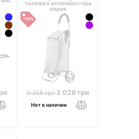
 94L
тележка из полиэстера
серая
-10%
грн
2 028 грн
2 256 грн
Нет в наличии