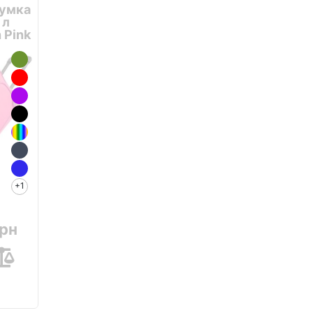
сумка
 л
h Pink
+1
грн