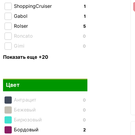
ShoppingCruiser
1
Gabol
1
Rolser
5
Roncato
0
Gimi
0
CAT
0
Показать еще +20
National Geographic
0
Enrico Benetti
0
Цвет
Airtex
0
Andersen
0
Антрацит
0
Aurora
0
Бежевый
0
Bagland
0
Бирюзовый
0
Bo-Camp
0
Бордовый
2