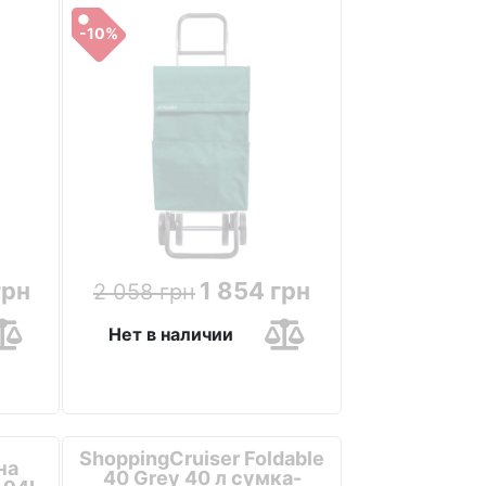
-10%
грн
1 854 грн
2 058 грн
Нет в наличии
ShoppingCruiser Foldable
на
40 Grey 40 л сумка-