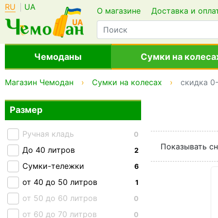
RU
UA
О магазине
Доставка и опла
Чемоданы
Сумки на колеса
Магазин Чемодан
Сумки на колесах
скидка 0
Размер
Ручная кладь
0
Показывать сн
До 40 литров
2
Сумки-тележки
6
от 40 до 50 литров
1
от 50 до 60 литров
0
от 60 до 70 литров
0