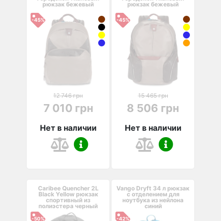
рюкзак бежевый
рюкзак бежевый
-45%
-45%
12 746 грн
15 465 грн
7 010 грн
8 506 грн
Нет в наличии
Нет в наличии
Caribee Quencher 2L
Vango Dryft 34 л рюкзак
Black Yellow рюкзак
с отделением для
спортивный из
ноутбука из нейлона
полиэстера черный
синий
-50%
-42%