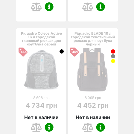
Piquadro Coleos Active
Piquadro BLADE 19 л
16 л городской
городской текстильный
тканевый рюкзак для
рюкзак для ноутбука
ноутбука серый
черный
-45%
-45%
8 608 грн
8 095 грн
4 734 грн
4 452 грн
Нет в наличии
Нет в наличии