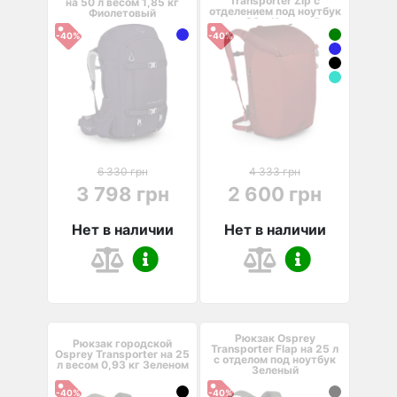
Transporter Zip с
на 50 л весом 1,85 кг
отделением под ноутбук
Фиолетовый
на 30 л Красный
-40%
-40%
6 330 грн
4 333 грн
3 798 грн
2 600 грн
Нет в наличии
Нет в наличии
Рюкзак Osprey
Рюкзак городской
Transporter Flap на 25 л
Osprey Transporter на 25
с отделом под ноутбук
л весом 0,93 кг Зеленом
Зеленый
-40%
-40%