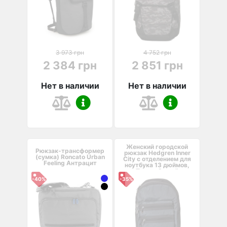
3 973 грн
4 752 грн
2 384 грн
2 851 грн
Нет в наличии
Нет в наличии
Женский городской
Рюкзак-трансформер
рюкзак Hedgren Inner
(сумка) Roncato Urban
City с отделением для
Feeling Антрацит
ноутбука 13 дюймов,
Темно-Серый
-40%
-35%