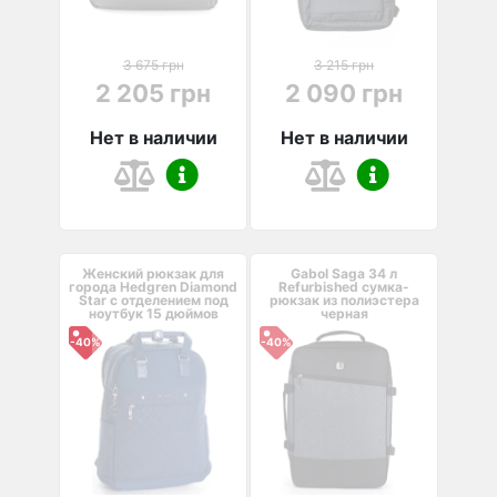
3 675 грн
3 215 грн
2 205 грн
2 090 грн
Нет в наличии
Нет в наличии
Женский рюкзак для
Gabol Saga 34 л
города Hedgren Diamond
Refurbished сумка-
Star с отделением под
рюкзак из полиэстера
ноутбук 15 дюймов
черная
-40%
-40%