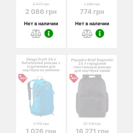
3 477 грн
1 290 грн
2 086 грн
774 грн
Нет в наличии
Нет в наличии
Vango Dryft 34 л
Piquadro Brief Bagmotic
Refurbished рюкзак с
23 л городской
отделением для
текстильный рюкзак
ноутбука из нейлона
для ноутбука синий
синий
-40%
-40%
1 710 грн
27 118 грн
1 026 грн
16 271 грн