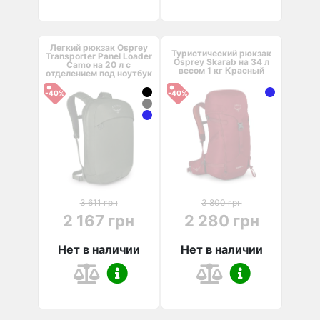
Легкий рюкзак Osprey
Туристический рюкзак
Transporter Panel Loader
Osprey Skarab на 34 л
Camo на 20 л с
весом 1 кг Красный
отделением под ноутбук
до 15 д Зеленый
-40%
-40%
3 611 грн
3 800 грн
2 167 грн
2 280 грн
Нет в наличии
Нет в наличии