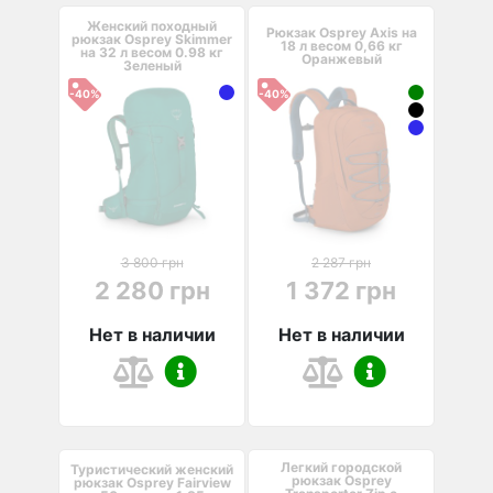
Женский походный
Рюкзак Osprey Axis на
рюкзак Osprey Skimmer
18 л весом 0,66 кг
на 32 л весом 0.98 кг
Оранжевый
Зеленый
-40%
-40%
3 800 грн
2 287 грн
2 280 грн
1 372 грн
Нет в наличии
Нет в наличии
Легкий городской
Туристический женский
рюкзак Osprey
рюкзак Osprey Fairview