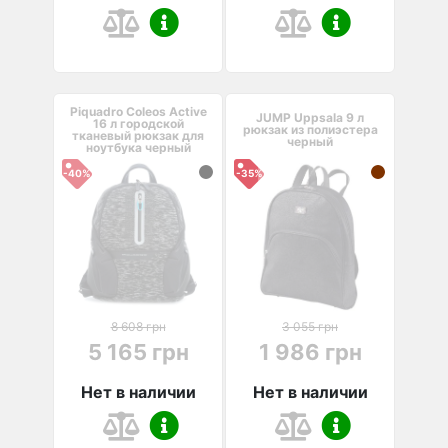
Piquadro Coleos Active
JUMP Uppsala 9 л
16 л городской
рюкзак из полиэстера
тканевый рюкзак для
черный
ноутбука черный
-40%
-35%
8 608 грн
3 055 грн
5 165 грн
1 986 грн
Нет в наличии
Нет в наличии