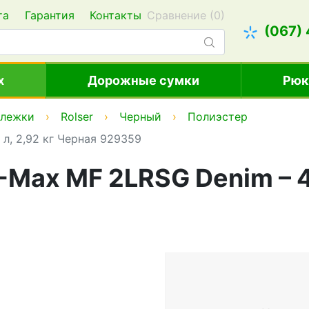
та
Гарантия
Контакты
Сравнение (
0
)
(067)
х
Дорожные сумки
Рюк
ележки
Rolser
Черный
Полиэстер
 л, 2,92 кг Черная 929359
-Max MF 2LRSG Denim – 4