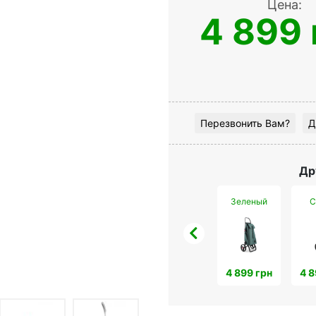
Цена:
4 899 
Перезвонить Вам?
Д
Др
Зеленый
С
4 899 грн
4 8