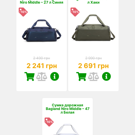
Niro Middle – 27 л Синяя
л Хаки
-10%
-10%
2 490 грн
2 990 грн
2 241 грн
2 691 грн
Сумка дорожная
Bagland Niro Middle – 47
л Белая
-10%