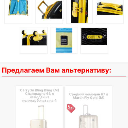
Предлагаем Вам альтернативу:
CarryOn Bling Bling (M)
Champagne 63 л
Средний чемодан 67 л
чемодан из
March Fly Gold (M)
поликарбоната на 4
колесах шампань
-25%