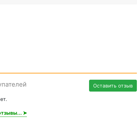
упателей
Оставить отзыв
ет.
тзывы... ➤