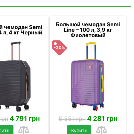
Большой чемодан Semi
й чемодан Semi
Line – 100 л, 3,9 кг
4 л, 4 кг Черный
Фиолетовый
-20%
4 791 грн
4 281 грн
грн
5 351 грн
пить
Купить