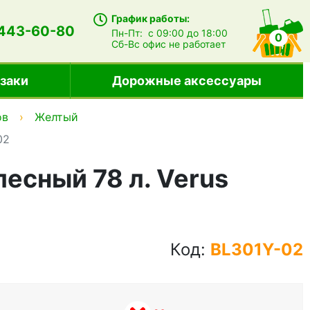
График работы:
 443-60-80
Пн-Пт:
с 09:00 до 18:00
0
Сб-Вс
офис не работает
заки
Дорожные аксессуары
ов
Желтый
02
есный 78 л. Verus
Код:
BL301Y-02