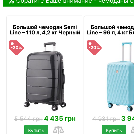
Обратите Ваше внимание - чемоданы с
Большой чемодан Semi
Большой чемод
Line – 110 л, 4,2 кг Черный
Line – 96 л, 4 кг
-20%
-20%
4 435 грн
3 9
5 544 грн
4 931 грн
Купить
Купить