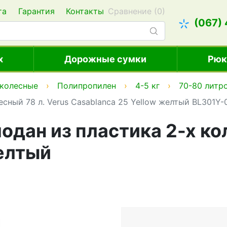
та
Гарантия
Контакты
Сравнение (
0
)
(067)
х
Дорожные сумки
Рюк
 колесные
Полипропилен
4-5 кг
70-80 литр
сный 78 л. Verus Casablanca 25 Yellow желтый BL301Y-
дан из пластика 2-х кол
желтый