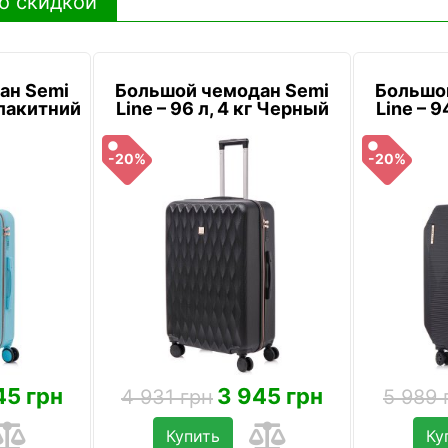
о скидкой
ан Semi
Большой чемодан Semi
Большо
 Блакитний
Line – 96 л, 4 кг Черный
Line – 9
-20%
-20%
45 грн
3 945 грн
4 931 грн
5 989 
Купить
Ку