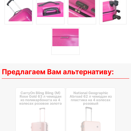
Предлагаем Вам альтернативу:
CarryOn Bling Bling (M)
National Geographic
Rose Gold 63 л чемодан
Abroad 62 л чемодан из
из поликарбоната на 4
пластика на 4 колесах
колесах розовое золото
розовый