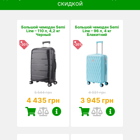
скидкой
Большой чемодан Semi
Большой чемодан Semi
Line – 110 л, 4,2 кг
Line – 96 л, 4 кг
Черный
Блакитний
-20%
-20%
5 544 грн
4 931 грн
4 435 грн
3 945 грн