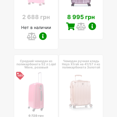
2 688 грн
8 995 грн
Нет в наличии
Средний чемодан из
Чемодан ручная кладь
поликарбоната 52 л Lojel
Heys Xtrak на 41/57 л из
Wave, розовый
поликарбоната Золотой
-45%
6 728 грн