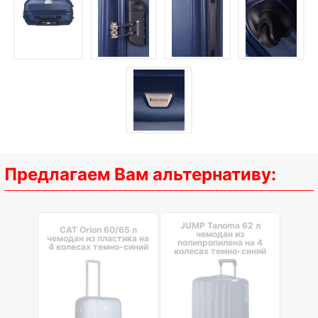
Предлагаем Вам альтернативу:
JUMP Tanoma 62 л
CAT Orion 60/65 л
чемодан из
чемодан из пластика на
полипропилена на 4
4 колесах темно-синий
колесах темно-синий