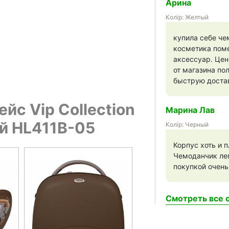
Арина
Колір: Желтый
купила себе че
косметика поме
аксессуар. Цен
от магазина по
быструю доста
йс Vip Collection
Марина Лав
ый HL411B-05
Колір: Черный
Корпус хоть и 
Чемоданчик лег
покупкой очень
Смотреть все о