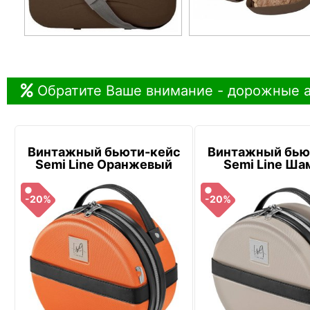
Обратите Ваше внимание - дорожные а
Винтажный бьюти-кейс
Винтажный бью
Semi Line Оранжевый
Semi Line Ша
-20%
-20%