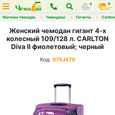
0
0
Магазин Чемодан
Чемоданы
Гиганты
Carlton
Женский чемодан гигант 4-х
колесный 109/128 л. CARLTON
Diva II фиолетовый; черный
Код:
075J478